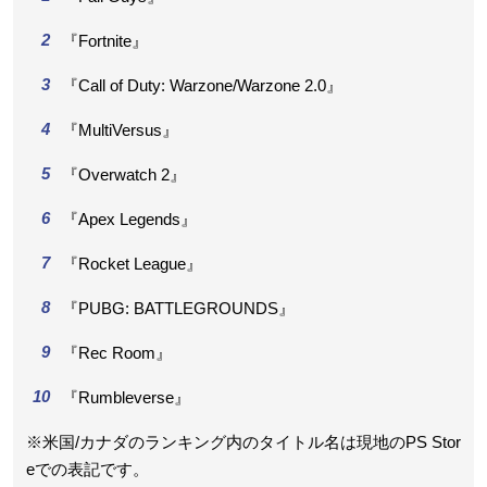
『Fortnite』
『Call of Duty: Warzone/Warzone 2.0』
『MultiVersus』
『Overwatch 2』
『Apex Legends』
『Rocket League』
『PUBG: BATTLEGROUNDS』
『Rec Room』
『Rumbleverse』
※米国/カナダのランキング内のタイトル名は現地のPS Stor
eでの表記です。