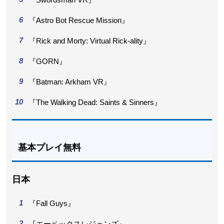
『Astro Bot Rescue Mission』
『Rick and Morty: Virtual Rick-ality』
『GORN』
『Batman: Arkham VR』
『The Walking Dead: Saints & Sinners』
基本プレイ無料
日本
『Fall Guys』
『エーペックスレジェンズ』