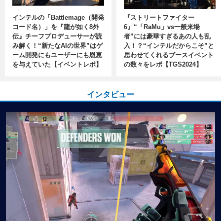
インテルの「Battlemage（開発
『ストリートファイター
コード名）」を『龍が如く8外
6』“「RaMu」vs一般来場
伝』チーフプロデューサーが読
者”には豪華すぎるあの人も乱
み解く！“新たなAIの世界”はゲ
入！？“インテルだからこそ”と
ーム開発にもユーザーにも恩恵
思わせてくれるブースイベント
を与えていた【イベントレポ】
の数々をレポ【TGS2024】
インタビュー