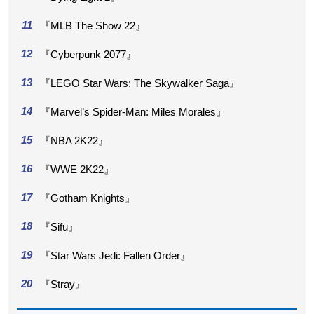
『MLB The Show 22』
『Cyberpunk 2077』
『LEGO Star Wars: The Skywalker Saga』
『Marvel’s Spider-Man: Miles Morales』
『NBA 2K22』
『WWE 2K22』
『Gotham Knights』
『Sifu』
『Star Wars Jedi: Fallen Order』
『Stray』