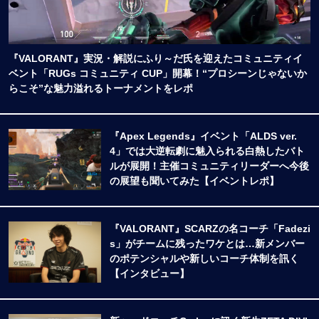
『VALORANT』実況・解説にふり～だ氏を迎えたコミュニティイ
ベント「RUGs コミュニティ CUP」開幕！“プロシーンじゃないか
らこそ”な魅力溢れるトーナメントをレポ
『Apex Legends』イベント「ALDS ver.
4」では大逆転劇に魅入られる白熱したバト
ルが展開！主催コミュニティリーダーへ今後
の展望も聞いてみた【イベントレポ】
『VALORANT』SCARZの名コーチ「Fadezi
s」がチームに残ったワケとは…新メンバー
のポテンシャルや新しいコーチ体制を訊く
【インタビュー】