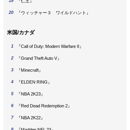
『仁王』
『ウィッチャー３ ワイルドハント』
米国/カナダ
『Call of Duty: Modern Warfare II』
『Grand Theft Auto V』
『Minecraft』
『ELDEN RING』
『NBA 2K23』
『Red Dead Redemption 2』
『NBA 2K22』
『Madden NFL 23』