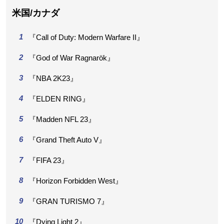
米国/カナダ
『Call of Duty: Modern Warfare II』
『God of War Ragnarök』
『NBA 2K23』
『ELDEN RING』
『Madden NFL 23』
『Grand Theft Auto V』
『FIFA 23』
『Horizon Forbidden West』
『GRAN TURISMO 7』
『Dying Light 2』