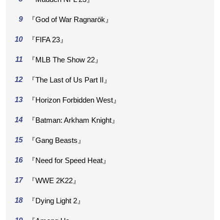
『God of War Ragnarök』
『FIFA 23』
『MLB The Show 22』
『The Last of Us Part II』
『Horizon Forbidden West』
『Batman: Arkham Knight』
『Gang Beasts』
『Need for Speed Heat』
『WWE 2K22』
『Dying Light 2』