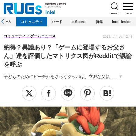
search
menu
ホーム
コミュニティ
ハード
e-Sports
特集
Intel Inside
2023.1.14 Sat 12:49
コミュニティ
ゲームニュース
納得？異議あり？「ゲームに登場するお父さ
ん」達を評価したマトリクス図がRedditで議論
を呼ぶ
子どものためにピーチ姫をさらうクッパは、立派な父親……？