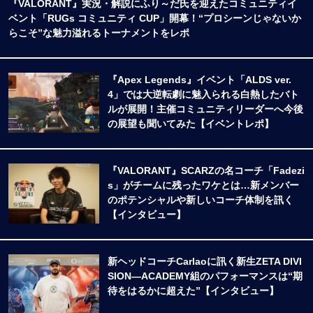
『VALORANT』実況・解説にふり～だ氏を迎えたコミュニティイ
ベント「RUGs コミュニティ CUP」開幕！“プロシーンじゃないか
らこそ”な魅力溢れるトーナメントをレポ
『Apex Legends』イベント「ALDS ver.
4」では大逆転劇に魅入られる白熱したバト
ルが展開！主催コミュニティリーダーへ今後
の展望も聞いてみた【イベントレポ】
『VALORANT』SCARZの名コーチ「Fadezi
s」がチームに残ったワケとは…新メンバー
のポテンシャルや新しいコーチ体制を訊く
【インタビュー】
新ヘッドコーチCarlaoに訊く新生ZETA DIVI
SION―ACADEMY組のパフォーマンスは“期
待をはるかに超えた”【インタビュー】