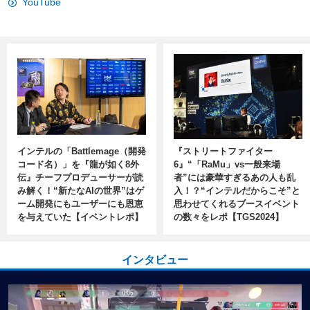
YouTube
インテルの「Battlemage（開発
『ストリートファイター
コード名）」を『龍が如く8外
6』“「RaMu」vs一般来場
伝』チーフプロデューサーが読
者”には豪華すぎるあの人も乱
み解く！“新たなAIの世界”はゲ
入！？“インテルだからこそ”と
ーム開発にもユーザーにも恩恵
思わせてくれるブースイベント
を与えていた【イベントレポ】
の数々をレポ【TGS2024】
インタビュー