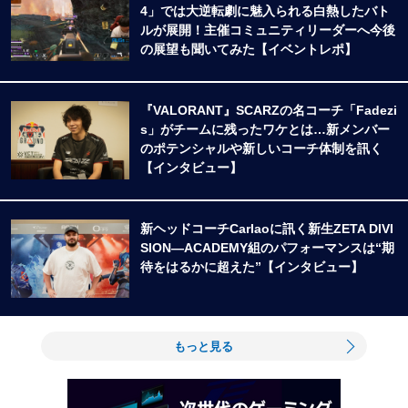
4」では大逆転劇に魅入られる白熱したバト
ルが展開！主催コミュニティリーダーへ今後
の展望も聞いてみた【イベントレポ】
『VALORANT』SCARZの名コーチ「Fadezi
s」がチームに残ったワケとは…新メンバー
のポテンシャルや新しいコーチ体制を訊く
【インタビュー】
新ヘッドコーチCarlaoに訊く新生ZETA DIVI
SION―ACADEMY組のパフォーマンスは“期
待をはるかに超えた”【インタビュー】
もっと見る