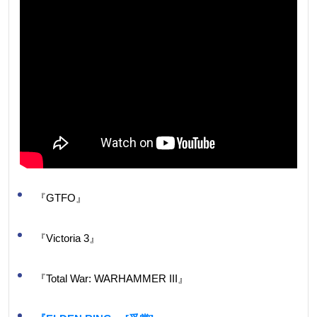
『GTFO』
『Victoria 3』
『Total War: WARHAMMER III』