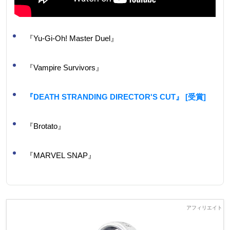
『Yu-Gi-Oh! Master Duel』
『Vampire Survivors』
『DEATH STRANDING DIRECTOR'S CUT』 [受賞]
『Brotato』
『MARVEL SNAP』