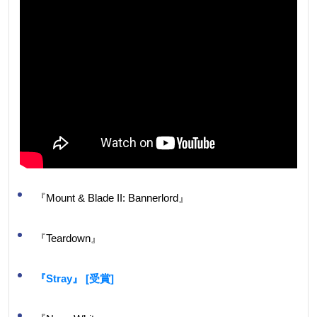
『Mount & Blade II: Bannerlord』
『Teardown』
『Stray』 [受賞]