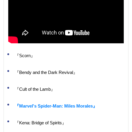
『Scorn』
『Bendy and the Dark Revival』
『Cult of the Lamb』
『Marvel's Spider-Man: Miles Morales』
『Kena: Bridge of Spirits』