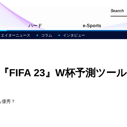
ハード
e-Sports
リエイターニュース
コラム
インタビュー
『FIFA 23』W杯予測ツー
も優秀？