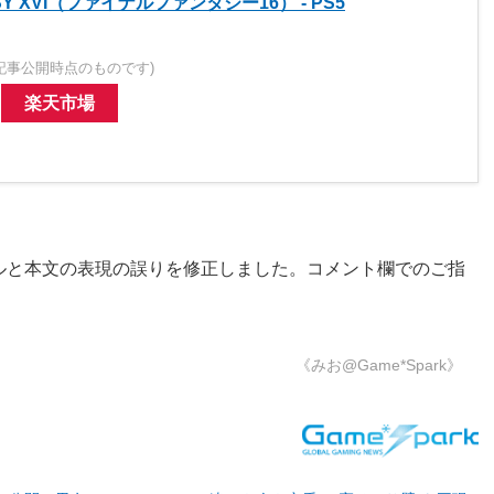
ASY XVI（ファイナルファンタジー16） - PS5
記事公開時点のものです)
楽天市場
ルと本文の表現の誤りを修正しました。コメント欄でのご指
《みお@Game*Spark》