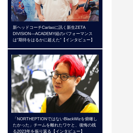
新ヘッドコーチCarlaoに訊く新生ZETA
DIVISION―ACADEMY組のパフォーマンス
は“期待をはるかに超えた”【インタビュー】
「NORTHEPTIONではないBlackWizを俯瞰し
たかった」チームを離れたワケと、後悔の残
る2023年を振り返る【インタビュー】