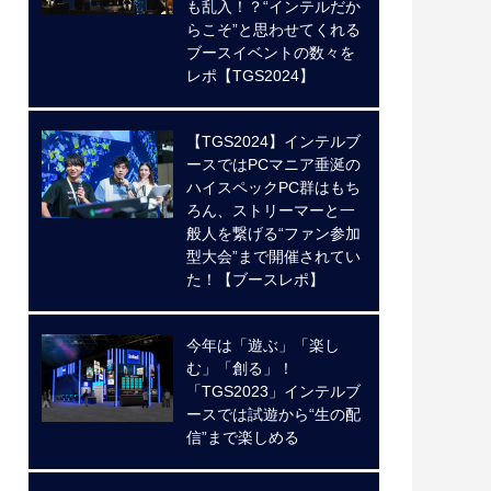
も乱入！？“インテルだか
らこそ”と思わせてくれる
ブースイベントの数々を
レポ【TGS2024】
【TGS2024】インテルブ
ースではPCマニア垂涎の
ハイスペックPC群はもち
ろん、ストリーマーと一
般人を繋げる“ファン参加
型大会”まで開催されてい
た！【ブースレポ】
今年は「遊ぶ」「楽し
む」「創る」！
「TGS2023」インテルブ
ースでは試遊から“生の配
信”まで楽しめる