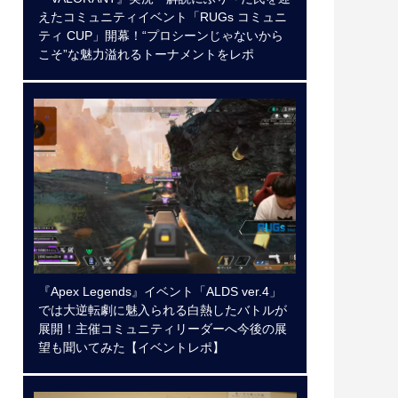
えたコミュニティイベント「RUGs コミュニ
ティ CUP」開幕！“プロシーンじゃないから
こそ”な魅力溢れるトーナメントをレポ
『Apex Legends』イベント「ALDS ver.4」
では大逆転劇に魅入られる白熱したバトルが
展開！主催コミュニティリーダーへ今後の展
望も聞いてみた【イベントレポ】