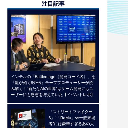
注目記事
インテルの「Battlemage（開発コード名）」を
『龍が如く8外伝』チーフプロデューサーが読
み解く！“新たなAIの世界”はゲーム開発にもユ
ーザーにも恩恵を与えていた【イベントレポ】
『ストリートファイター
6』“「RaMu」vs一般来場
者”には豪華すぎるあの人