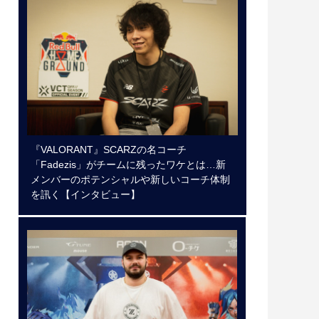
『VALORANT』SCARZの名コーチ
「Fadezis」がチームに残ったワケとは…新
メンバーのポテンシャルや新しいコーチ体制
を訊く【インタビュー】