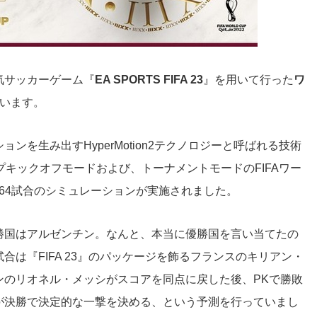
気サッカーゲーム『
EA SPORTS FIFA 23
』を用いて行った
ワ
います。
を生み出すHyperMotion2テクノロジーと呼ばれる技術
プキックオフモードおよび、トーナメントモードのFIFAワー
全64試合のシミュレーションが実施されました。
勝国はアルゼンチン。なんと、本当に優勝国を言い当てたの
は『FIFA 23』のパッケージを飾るフランスの
キリアン・
ンのリオネル・メッシがスコアを同点に戻した後、PKで勝敗
が決勝で決定的な一撃を決める
、
という予測を行っていまし