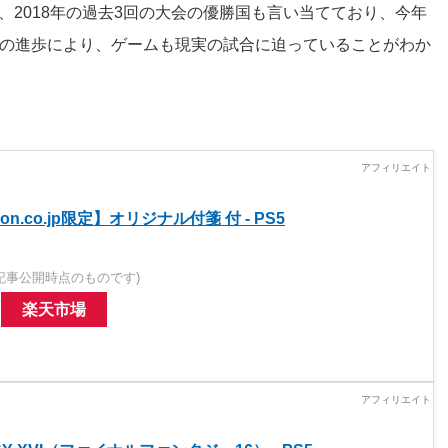
年、2018年の過去3回の大会の優勝国も言い当てており、今年
術の進歩により、ゲームも現実の試合に迫っていることがわか
azon.co.jp限定】オリジナル付箋 付 - PS5
記事公開時点のものです)
楽天市場