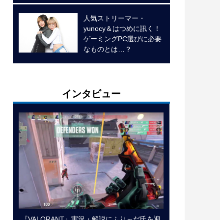
人気ストリーマー・
yunocy＆はつめに訊く！
ゲーミングPC選びに必要
なものとは…？
インタビュー
『VALORANT』実況・解説にふり～だ氏を迎