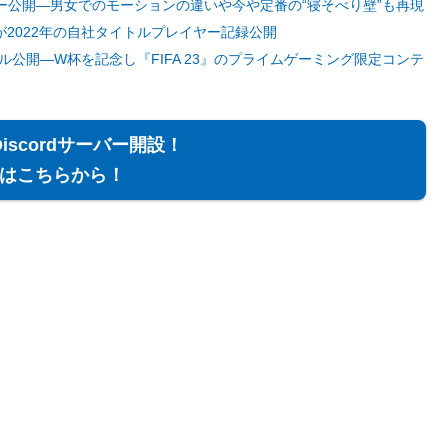
介ムービー公開―男女でのモーションの違いや今や定番の“寝そべり壁”も再現
EAが2022年の自社タイトルプレイヤー記録公開
タイトル公開―W杯を記念し『FIFA 23』のプライムゲーミング限定コンテ
Discordサーバー開設！
はこちらから！