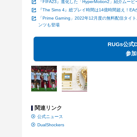
『FIFA23』進化した「HyperMotion2」紹
『The Sims 4』総プレイ時間は14億時間超え！
「Prime Gaming」2022年12月度の無料配信
ンツも登場
RUGs公式
参加
関連リンク
公式ニュース
DualShockers