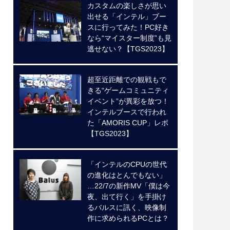
カスタムの楽しさが思い
出せる「インテル」ブー
スに行ってみた！PC好き
なら“マイスター制度”も見
逃せない？【TGS2023】
超至近距離での観戦もで
きる“ゲームコミュニティ
イベント”が異彩を放つ！
インテルブースで行われ
た「AMORIS CUP」レポ
【TGS2023】
「インテルのCPUの世代
の進化はとんでもない」
…22/7の新作MV「僕は今
夜、出て行く」を手掛け
るバルスに訊く、映像制
作に求められるPCとは？