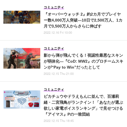
コミュニティ
『オーバーウォッチ 2』約2カ月でプレイヤ
ー数4,000万人突破―10日で2,500万人、1カ
月で3,500万人からさらに伸ばす
2022.12.16 Fri 10:00
コミュニティ
影から弾が飛んでくる！視認性最悪なスキン
が弱体化―『CoD: MW2』のプロチームスキ
ンが“Pay to Win”だったとして
2022.12.15 Thu 21:00
コミュニティ
ピカチュウやドラえもんに並んで、百瀬莉
緒・二宮飛鳥がランクイン！「あなたが選ぶ
欲しい家電ボイスランキング」で見せつける
『アイマス』Pの一致団結
2022.12.15 Thu 18:45