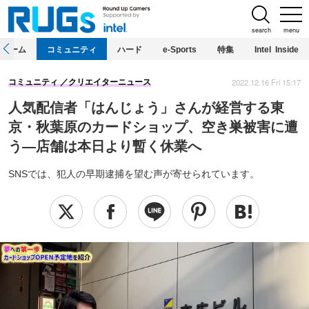
search
menu
ホーム
コミュニティ
ハード
e-Sports
特集
Intel Inside
2022.12.16 Fri 15:17
コミュニティ
クリエイターニュース
人気配信者「はんじょう」さんが経営する東
京・秋葉原のカードショップ、空き巣被害に遭
う―店舗は本日より暫く休業へ
SNSでは、犯人の早期逮捕を望む声が寄せられています。