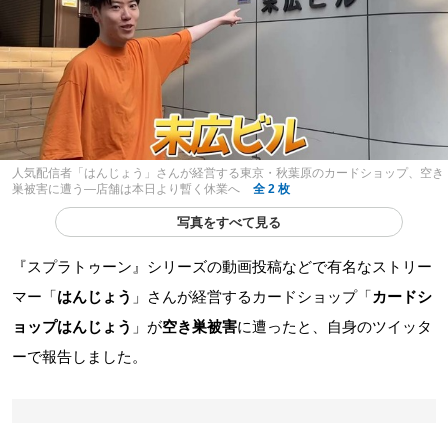
人気配信者「はんじょう」さんが経営する東京・秋葉原のカードショップ、空き
巣被害に遭う―店舗は本日より暫く休業へ
全 2 枚
写真をすべて見る
『スプラトゥーン』シリーズの動画投稿などで有名なストリー
マー「
はんじょう
」さんが経営するカードショップ「
カードシ
ョップはんじょう
」が
空き巣被害
に遭ったと、自身のツイッタ
ーで報告しました。