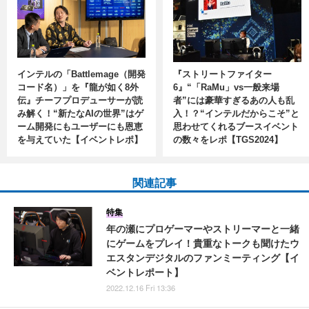
インテルの「Battlemage（開発
『ストリートファイター
コード名）」を『龍が如く8外
6』“「RaMu」vs一般来場
伝』チーフプロデューサーが読
者”には豪華すぎるあの人も乱
み解く！“新たなAIの世界”はゲ
入！？“インテルだからこそ”と
ーム開発にもユーザーにも恩恵
思わせてくれるブースイベント
を与えていた【イベントレポ】
の数々をレポ【TGS2024】
関連記事
特集
年の瀬にプロゲーマーやストリーマーと一緒
にゲームをプレイ！貴重なトークも聞けたウ
エスタンデジタルのファンミーティング【イ
ベントレポート】
2022.12.16 Fri 13:36