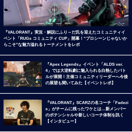
『VALORANT』実況・解説にふり～だ氏を迎えたコミュニティイ
ベント「RUGs コミュニティ CUP」開幕！“プロシーンじゃないか
らこそ”な魅力溢れるトーナメントをレポ
『Apex Legends』イベント「ALDS ver.
4」では大逆転劇に魅入られる白熱したバト
ルが展開！主催コミュニティリーダーへ今後
の展望も聞いてみた【イベントレポ】
『VALORANT』SCARZの名コーチ「Fadezi
s」がチームに残ったワケとは…新メンバー
のポテンシャルや新しいコーチ体制を訊く
【インタビュー】