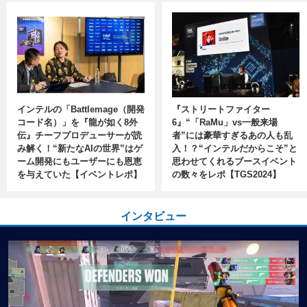
インテルの「Battlemage（開発
『ストリートファイター
コード名）」を『龍が如く8外
6』“「RaMu」vs一般来場
伝』チーフプロデューサーが読
者”には豪華すぎるあの人も乱
み解く！“新たなAIの世界”はゲ
入！？“インテルだからこそ”と
ーム開発にもユーザーにも恩恵
思わせてくれるブースイベント
を与えていた【イベントレポ】
の数々をレポ【TGS2024】
インタビュー