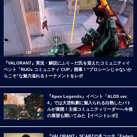
『VALORANT』実況・解説にふり～だ氏を迎えたコミュニティイ
ベント「RUGs コミュニティ CUP」開幕！“プロシーンじゃないか
らこそ”な魅力溢れるトーナメントをレポ
『Apex Legends』イベント「ALDS ver.
4」では大逆転劇に魅入られる白熱したバト
ルが展開！主催コミュニティリーダーへ今後
の展望も聞いてみた【イベントレポ】
『VALORANT』SCARZの名コーチ「Fadezi