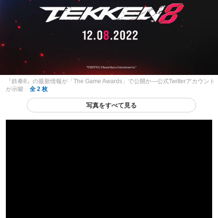
『鉄拳8』の最新情報が「The Game Awards」で公開か―公式Twitterアカウント
が示唆
全 2 枚
写真をすべて見る