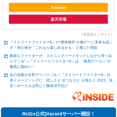
Amazon
楽天市場
《蒼真@インサイド》
『ストリートファイター6』の“簡単操作”が格ゲーに革命を起こ
す！初心者が「これなら楽しめるかも」と感じた理由
面妖なファイターが、スピニングバードキックしながら突っ込
んでくる”―『ストリートファイター6』は、“仮想ゲーセン”が
最高に面白い！
あの名曲が令和でリバイバル！『ストリートファイター6』日
本イメージソングに「恋しさと せつなさと 心強さと 2023」決
定―ボーカルは同じく篠原涼子氏に
RUGs公式Discordサーバー開設！