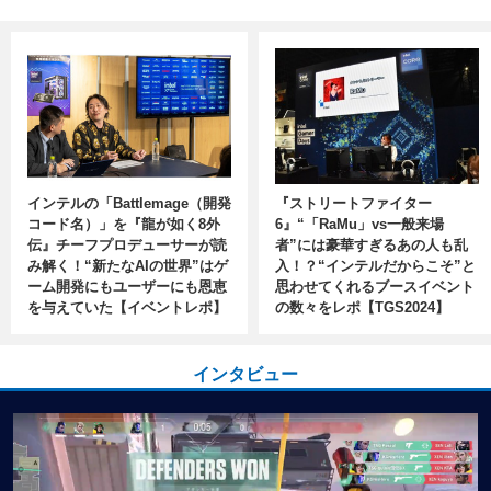
インテルの「Battlemage（開発
『ストリートファイター
コード名）」を『龍が如く8外
6』“「RaMu」vs一般来場
伝』チーフプロデューサーが読
者”には豪華すぎるあの人も乱
み解く！“新たなAIの世界”はゲ
入！？“インテルだからこそ”と
ーム開発にもユーザーにも恩恵
思わせてくれるブースイベント
を与えていた【イベントレポ】
の数々をレポ【TGS2024】
インタビュー