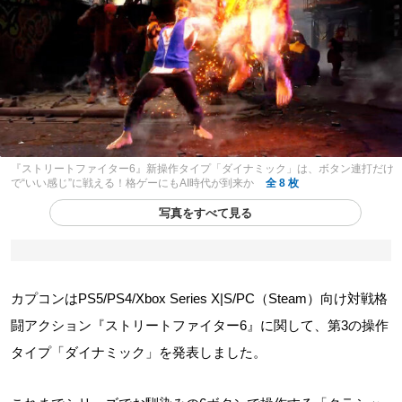
『ストリートファイター6』新操作タイプ「ダイナミック」は、ボタン連打だけ
で“いい感じ”に戦える！格ゲーにもAI時代が到来か
全 8 枚
写真をすべて見る
カプコンはPS5/PS4/Xbox Series X|S/PC（Steam）向け対戦格
闘アクション『ストリートファイター6』に関して、第3の操作
タイプ「ダイナミック」を発表しました。