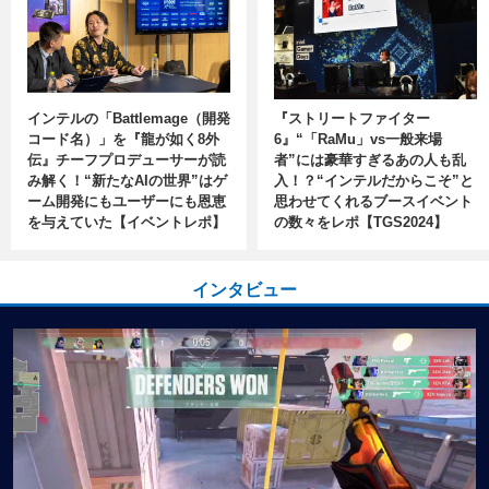
インテルの「Battlemage（開発
『ストリートファイター
コード名）」を『龍が如く8外
6』“「RaMu」vs一般来場
伝』チーフプロデューサーが読
者”には豪華すぎるあの人も乱
み解く！“新たなAIの世界”はゲ
入！？“インテルだからこそ”と
ーム開発にもユーザーにも恩恵
思わせてくれるブースイベント
を与えていた【イベントレポ】
の数々をレポ【TGS2024】
インタビュー