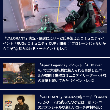
『VALORANT』実況・解説にふり～だ氏を迎えたコミュニティイ
ベント「RUGs コミュニティ CUP」開幕！“プロシーンじゃないか
らこそ”な魅力溢れるトーナメントをレポ
『Apex Legends』イベント「ALDS ver.
4」では大逆転劇に魅入られる白熱したバト
ルが展開！主催コミュニティリーダーへ今後
の展望も聞いてみた【イベントレポ】
『VALORANT』SCARZの名コーチ「Fadezi
s」がチームに残ったワケとは…新メンバー
のポテンシャルや新しいコーチ体制を訊く