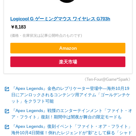
Logicool G ゲーミングマウス ワイヤレス G703h
￥8,183
(価格・在庫状況は記事公開時点のものです)
Amazon
楽天市場
《Ten-Four@Game*Spark》
『Apex Legends』金色のレプリケーター登場中―海外10月19
日にアンロックされるコンテンツ用アイテム「ゴールデンチケ
ット」をクラフト可能
『Apex Legends』戦慄のエンターテインメント「ファイト・オ
ア・フライト」復刻！期間中は闇夜が舞台の限定モードも
『Apex Legends』復刻イベント「ファイト・オア・フライト」
海外10月4日開催！倒れたレジェンドが“影”として蘇る「シャド