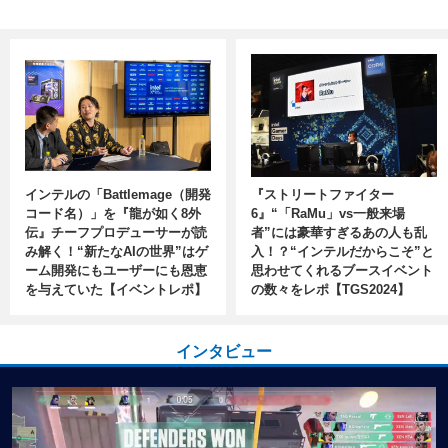
インテルの「Battlemage（開発
『ストリートファイター
コード名）」を『龍が如く8外
6』“「RaMu」vs一般来場
伝』チーフプロデューサーが読
者”には豪華すぎるあの人も乱
み解く！“新たなAIの世界”はゲ
入！？“インテルだからこそ”と
ーム開発にもユーザーにも恩恵
思わせてくれるブースイベント
を与えていた【イベントレポ】
の数々をレポ【TGS2024】
インタビュー