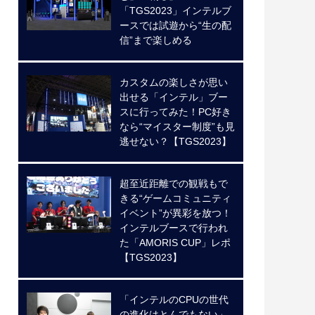
「TGS2023」インテルブ
ースでは試遊から“生の配
信”まで楽しめる
カスタムの楽しさが思い
出せる「インテル」ブー
スに行ってみた！PC好き
なら“マイスター制度”も見
逃せない？【TGS2023】
超至近距離での観戦もで
きる“ゲームコミュニティ
イベント”が異彩を放つ！
インテルブースで行われ
た「AMORIS CUP」レポ
【TGS2023】
「インテルのCPUの世代
の進化はとんでもない」