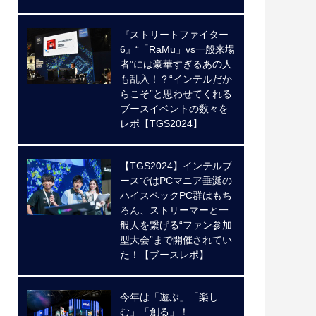
『ストリートファイター
6』“「RaMu」vs一般来場
者”には豪華すぎるあの人
も乱入！？“インテルだか
らこそ”と思わせてくれる
ブースイベントの数々を
レポ【TGS2024】
【TGS2024】インテルブ
ースではPCマニア垂涎の
ハイスペックPC群はもち
ろん、ストリーマーと一
般人を繋げる“ファン参加
型大会”まで開催されてい
た！【ブースレポ】
今年は「遊ぶ」「楽し
む」「創る」！