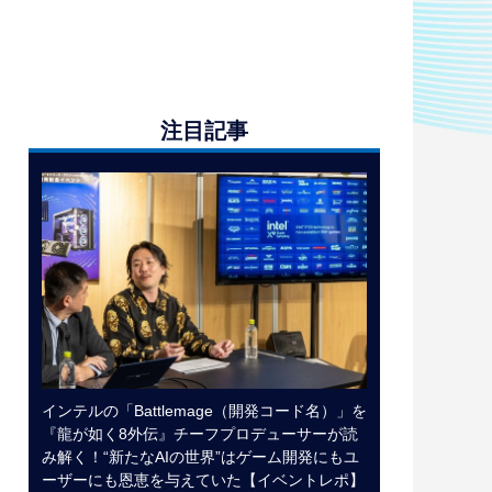
注目記事
インテルの「Battlemage（開発コード名）」を
『龍が如く8外伝』チーフプロデューサーが読
み解く！“新たなAIの世界”はゲーム開発にもユ
ーザーにも恩恵を与えていた【イベントレポ】