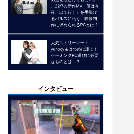
…22/7の新作MV「僕は今
夜、出て行く」を手掛け
るバルスに訊く、映像制
作に求められるPCとは？
人気ストリーマー・
yunocy＆はつめに訊く！
ゲーミングPC選びに必要
なものとは…？
インタビュー