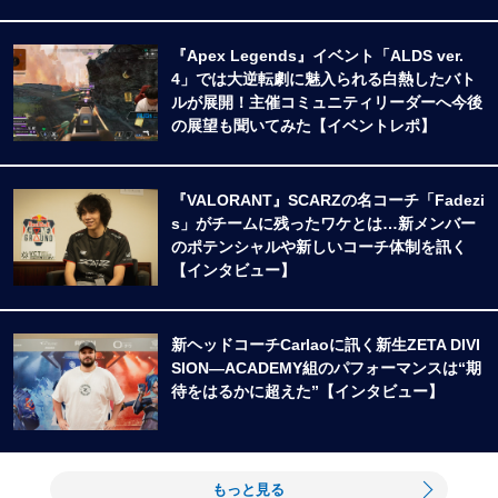
『Apex Legends』イベント「ALDS ver.
4」では大逆転劇に魅入られる白熱したバト
ルが展開！主催コミュニティリーダーへ今後
の展望も聞いてみた【イベントレポ】
『VALORANT』SCARZの名コーチ「Fadezi
s」がチームに残ったワケとは…新メンバー
のポテンシャルや新しいコーチ体制を訊く
【インタビュー】
新ヘッドコーチCarlaoに訊く新生ZETA DIVI
SION―ACADEMY組のパフォーマンスは“期
待をはるかに超えた”【インタビュー】
もっと見る