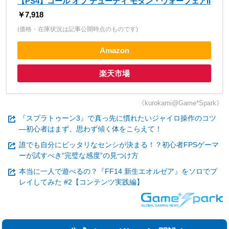
【PS4】コール オブ デューティ モダン・ウォーフェアII
￥7,918
(価格・在庫状況は記事公開時点のものです)
Amazon
楽天市場
《kurokami@Game*Spark》
『スプラトゥーン3』で真っ先に慣れたいジャイロ操作のコツ
―初心者はまず、思わず傾く体をこらえて！
誰でも自分にピッタリなセンシが決まる！？初心者FPSゲーマ
ーが試すべき“完璧な感度”の見つけ方
本当に一人で遊べるの？『FF14 新生エオルゼア』をソロでプ
レイしてみた #2【コンテンツ実践編】