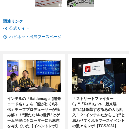
関連リンク
公式サイト
ハピネット出展ブースページ
インテルの「Battlemage（開発
『ストリートファイター
コード名）」を『龍が如く8外
6』“「RaMu」vs一般来場
伝』チーフプロデューサーが読
者”には豪華すぎるあの人も乱
み解く！“新たなAIの世界”はゲ
入！？“インテルだからこそ”と
ーム開発にもユーザーにも恩恵
思わせてくれるブースイベント
を与えていた【イベントレポ】
の数々をレポ【TGS2024】