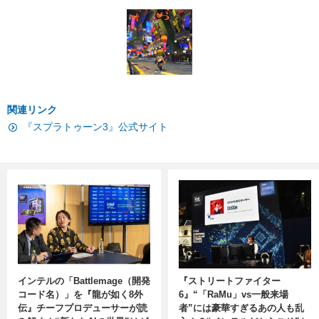
関連リンク
『スプラトゥーン3』公式サイト
インテルの「Battlemage（開発
『ストリートファイター
コード名）」を『龍が如く8外
6』“「RaMu」vs一般来場
伝』チーフプロデューサーが読
者”には豪華すぎるあの人も乱