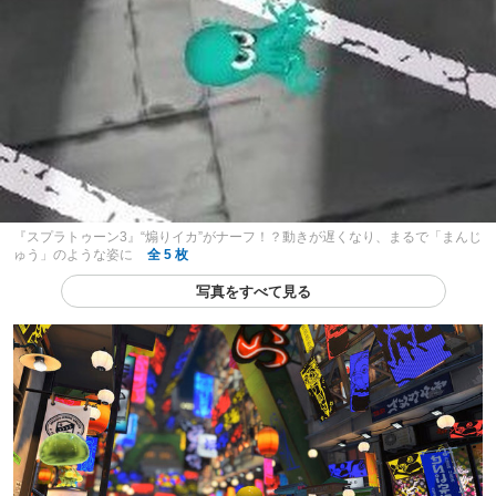
『スプラトゥーン3』“煽りイカ”がナーフ！？動きが遅くなり、まるで「まんじ
ゅう」のような姿に
全 5 枚
写真をすべて見る