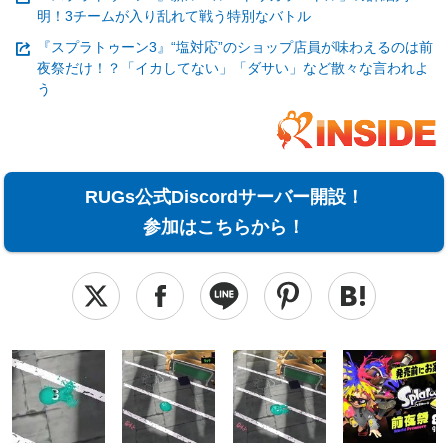
明！3チームが入り乱れて戦う特別なバトル
『スプラトゥーン3』“塩対応”のショップ店員が味わえるのは前
夜祭だけ！？「イカしてない」「ダサい」など散々な言われよ
う
RUGs公式Discordサーバー開設！
参加はこちらから！