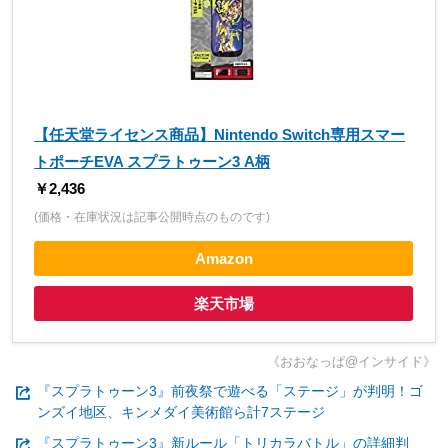
【任天堂ライセンス商品】Nintendo Switch専用スマー
トポーチEVA スプラトゥーン3 A柄
￥2,436
(価格・在庫状況は記事公開時点のものです)
Amazon
楽天市場
《おおなっぱ@インサイド》
『スプラトゥーン3』前夜祭で遊べる「ステージ」が判明！ゴ
ンズイ地区、キンメダイ美術館ら計7ステージ
『スプラトゥーン3』新ルール「トリカラバトル」の詳細判