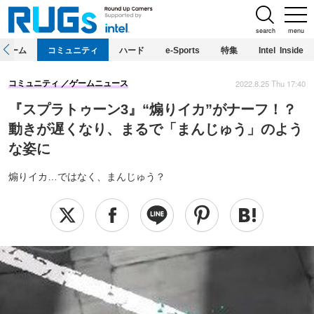
search
menu
ホーム
コミュニティ
ハード
e-Sports
特集
Intel Inside
2022.8.25 Thu 17:40
コミュニティ
ゲームニュース
『スプラトゥーン3』“煽りイカ”がナーフ！？
動きが遅くなり、まるで「まんじゅう」のよう
な姿に
煽りイカ…ではなく、まんじゅう？