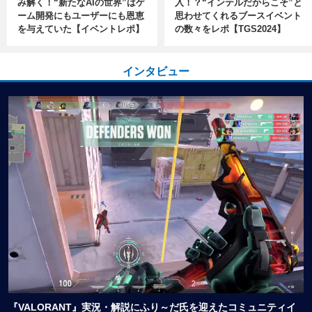
み解く！“新たなAIの世界”はゲ
入！？“インテルだからこそ”と
ーム開発にもユーザーにも恩恵
思わせてくれるブースイベント
を与えていた【イベントレポ】
の数々をレポ【TGS2024】
インタビュー
『VALORANT』実況・解説にふり～だ氏を迎えたコミュニティイ