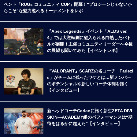
ベント「RUGs コミュニティ CUP」開幕！“プロシーンじゃないか
らこそ”な魅力溢れるトーナメントをレポ
『Apex Legends』イベント「ALDS ver.
4」では大逆転劇に魅入られる白熱したバト
ルが展開！主催コミュニティリーダーへ今後
の展望も聞いてみた【イベントレポ】
『VALORANT』SCARZの名コーチ「Fadezi
s」がチームに残ったワケとは…新メンバー
のポテンシャルや新しいコーチ体制を訊く
【インタビュー】
新ヘッドコーチCarlaoに訊く新生ZETA DIVI
SION―ACADEMY組のパフォーマンスは“期
待をはるかに超えた”【インタビュー】