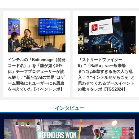
インテルの「Battlemage（開発
『ストリートファイター
コード名）」を『龍が如く8外
6』“「RaMu」vs一般来場
伝』チーフプロデューサーが読
者”には豪華すぎるあの人も乱
み解く！“新たなAIの世界”はゲ
入！？“インテルだからこそ”と
ーム開発にもユーザーにも恩恵
思わせてくれるブースイベント
を与えていた【イベントレポ】
の数々をレポ【TGS2024】
インタビュー