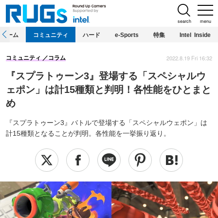
search
menu
ホーム
コミュニティ
ハード
e-Sports
特集
Intel Inside
2022.8.19 Fri 16:32
コミュニティ
コラム
『スプラトゥーン3』登場する「スペシャルウ
ェポン」は計15種類と判明！各性能をひとまと
め
『スプラトゥーン3』バトルで登場する「スペシャルウェポン」は
計15種類となることが判明。各性能を一挙振り返り。