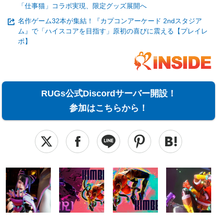
「仕事猫」コラボ実現、限定グッズ展開へ
名作ゲーム32本が集結！『カプコンアーケード 2ndスタジア
ム』で「ハイスコアを目指す」原初の喜びに震える【プレイレ
ポ】
RUGs公式Discordサーバー開設！
参加はこちらから！