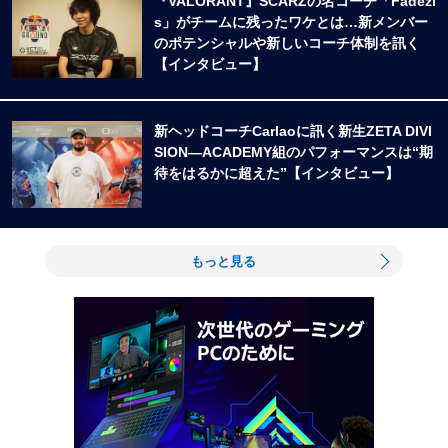
『VALORANT』SCARZの名コーチ「Fadezi
s」がチームに残ったワケとは…新メンバー
のポテンシャルや新しいコーチ体制を訊く
【インタビュー】
新ヘッドコーチCarlaoに訊く新生ZETA DIVI
SION―ACADEMY組のパフォーマンスは“期
待をはるかに超えた”【インタビュー】
もっと見る