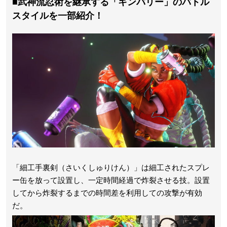
■
武神流忍術を継承する「キンバリー」のバトル
スタイルを一部紹介！
「細工手裏剣（さいくしゅりけん）」は細工されたスプレ
ー缶を放って設置し、一定時間経過で炸裂させる技。設置
してから炸裂するまでの時間差を利用しての攻撃が有効
だ。