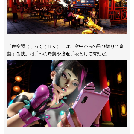
「疾空閃（しっくうせん）」は、空中からの飛び蹴りで奇
襲する技。相手への奇襲や接近手段として有効だ。