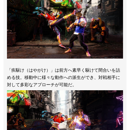
「疾駆け（はやがけ）」は前方へ素早く駆けて間合いを詰
める技。移動中に様々な動作への派生ができ、対戦相手に
対して多彩なアプローチが可能だ。