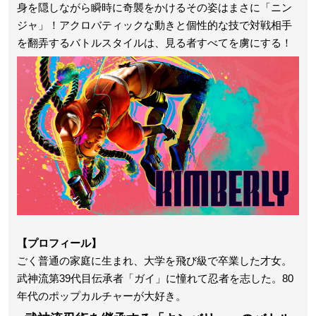
身を隠しながら瞬時に奇襲をかけるその姿はまさに「ニン
ジャ」！アクロバティックな動きと個性的な技で対戦相手
を翻弄するバトルスタイルは、見る者すべてを虜にする！
【プロフィール】
ごく普通の家庭に生まれ、大学を飛び級で卒業した才女。
武神流第39代目伝承者「ガイ」に憧れて忍者を志した。80
年代のポップカルチャーが大好き。