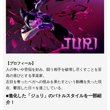
【プロフィール】
人の争いや苦悩を好み、闘う相手を破壊し尽くすことを至
高の喜びとする享楽家。
左目を奪ったベガへの恨みを果たすという動機を失った現
在、鬱屈した日々を過ごしている。
■
進化した「ジュリ」のバトルスタイルを一部紹
介！