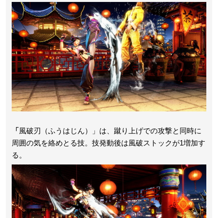
「
風破刃（ふうはじん）」は、蹴り上げでの攻撃と同時に
周囲の気を絡めとる技。技発動後は風破ストックが1増加す
る。