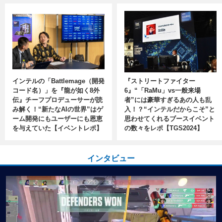
インテルの「Battlemage（開発
『ストリートファイター
コード名）」を『龍が如く8外
6』“「RaMu」vs一般来場
伝』チーフプロデューサーが読
者”には豪華すぎるあの人も乱
み解く！“新たなAIの世界”はゲ
入！？“インテルだからこそ”と
ーム開発にもユーザーにも恩恵
思わせてくれるブースイベント
を与えていた【イベントレポ】
の数々をレポ【TGS2024】
インタビュー