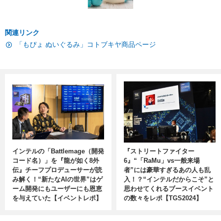
関連リンク
「もぴょ ぬいぐるみ」コトブキヤ商品ページ
インテルの「Battlemage（開発
『ストリートファイター
コード名）」を『龍が如く8外
6』“「RaMu」vs一般来場
伝』チーフプロデューサーが読
者”には豪華すぎるあの人も乱
み解く！“新たなAIの世界”はゲ
入！？“インテルだからこそ”と
ーム開発にもユーザーにも恩恵
思わせてくれるブースイベント
を与えていた【イベントレポ】
の数々をレポ【TGS2024】