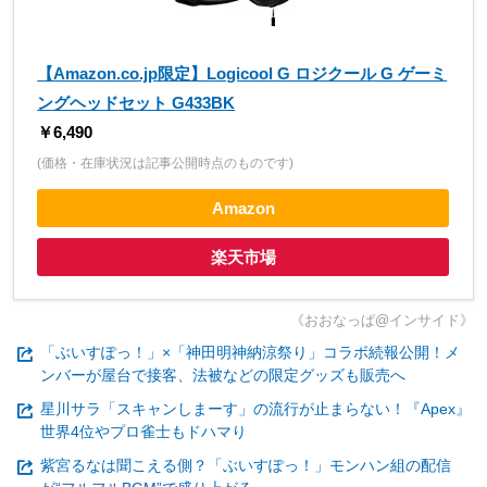
【Amazon.co.jp限定】Logicool G ロジクール G ゲーミ
ングヘッドセット G433BK
￥6,490
(価格・在庫状況は記事公開時点のものです)
Amazon
楽天市場
《おおなっぱ@インサイド》
「ぶいすぽっ！」×「神田明神納涼祭り」コラボ続報公開！メ
ンバーが屋台で接客、法被などの限定グッズも販売へ
星川サラ「スキャンしまーす」の流行が止まらない！『Apex』
世界4位やプロ雀士もドハマり
紫宮るなは聞こえる側？「ぶいすぽっ！」モンハン組の配信