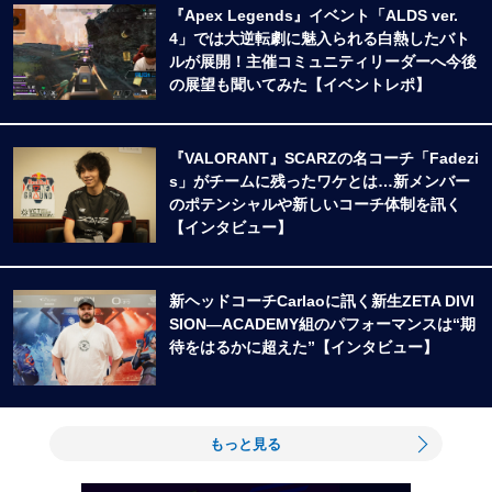
『Apex Legends』イベント「ALDS ver.
4」では大逆転劇に魅入られる白熱したバト
ルが展開！主催コミュニティリーダーへ今後
の展望も聞いてみた【イベントレポ】
『VALORANT』SCARZの名コーチ「Fadezi
s」がチームに残ったワケとは…新メンバー
のポテンシャルや新しいコーチ体制を訊く
【インタビュー】
新ヘッドコーチCarlaoに訊く新生ZETA DIVI
SION―ACADEMY組のパフォーマンスは“期
待をはるかに超えた”【インタビュー】
もっと見る