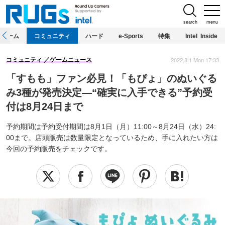
search
menu
ホーム
コミュニティ
ハード
e-Sports
特集
Intel Inside
2022.8.1 Mon 17:33
コミュニティ
ゲームニュース
「すもも」ファン必見！「もぴょ」のぬいぐる
み3種が発売決定―“確実に入手できる”予約受
付は8月24日まで
予約期間は予約受付期間は8月1日（月）11:00～8月24日（水）24:
00まで。店頭販売は数量限定となっているため、手に入れたい方は
今回の予約販売をチェックです。