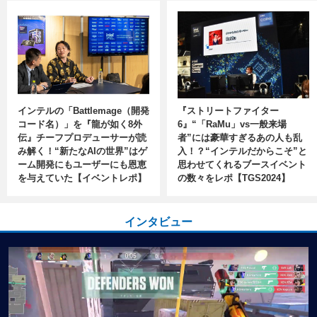
インテルの「Battlemage（開発
『ストリートファイター
コード名）」を『龍が如く8外
6』“「RaMu」vs一般来場
伝』チーフプロデューサーが読
者”には豪華すぎるあの人も乱
み解く！“新たなAIの世界”はゲ
入！？“インテルだからこそ”と
ーム開発にもユーザーにも恩恵
思わせてくれるブースイベント
を与えていた【イベントレポ】
の数々をレポ【TGS2024】
インタビュー