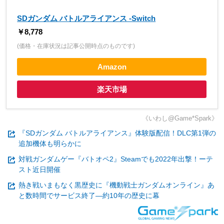
SDガンダム バトルアライアンス -Switch
￥8,778
(価格・在庫状況は記事公開時点のものです)
Amazon
楽天市場
《いわし@Game*Spark》
『SDガンダム バトルアライアンス』体験版配信！DLC第1弾の
追加機体も明らかに
対戦ガンダムゲー『バトオペ2』Steamでも2022年出撃！ーテ
スト近日開催
熱き戦いまもなく黒歴史に『機動戦士ガンダムオンライン』あ
と数時間でサービス終了―約10年の歴史に幕