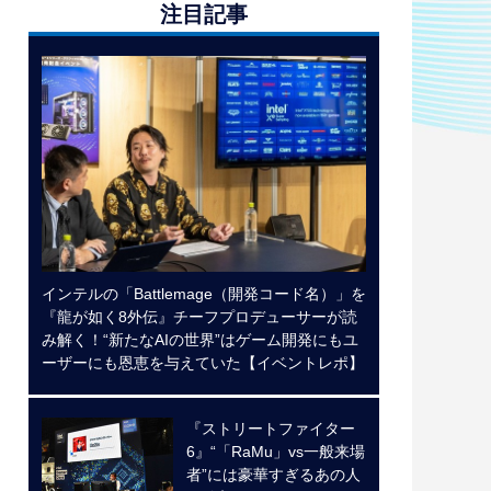
注目記事
インテルの「Battlemage（開発コード名）」を
『龍が如く8外伝』チーフプロデューサーが読
み解く！“新たなAIの世界”はゲーム開発にもユ
ーザーにも恩恵を与えていた【イベントレポ】
『ストリートファイター
6』“「RaMu」vs一般来場
者”には豪華すぎるあの人