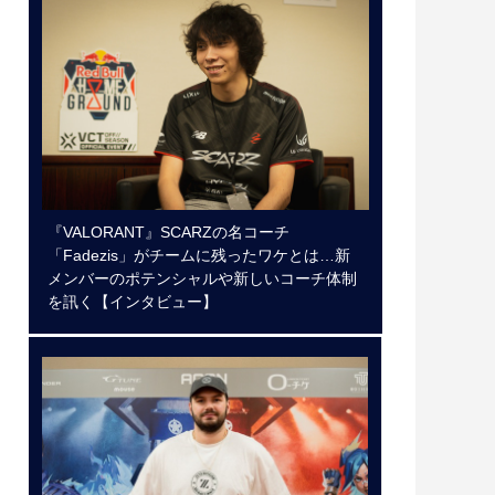
『VALORANT』SCARZの名コーチ
「Fadezis」がチームに残ったワケとは…新
メンバーのポテンシャルや新しいコーチ体制
を訊く【インタビュー】