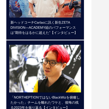
新ヘッドコーチCarlaoに訊く新生ZETA
DIVISION―ACADEMY組のパフォーマンス
は“期待をはるかに超えた”【インタビュー】
「NORTHEPTIONではないBlackWizを俯瞰し
たかった」チームを離れたワケと、後悔の残
る2023年を振り返る【インタビュー】