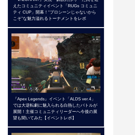
えたコミュニティイベント「RUGs コミュニ
ティ CUP」開幕！“プロシーンじゃないから
こそ”な魅力溢れるトーナメントをレポ
『Apex Legends』イベント「ALDS ver.4」
では大逆転劇に魅入られる白熱したバトルが
展開！主催コミュニティリーダーへ今後の展
望も聞いてみた【イベントレポ】