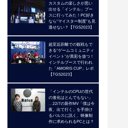
カスタムの楽しさが思い
出せる「インテル」ブー
スに行ってみた！PC好き
なら“マイスター制度”も見
逃せない？【TGS2023】
超至近距離での観戦もで
きる“ゲームコミュニティ
イベント”が異彩を放つ！
インテルブースで行われ
た「AMORIS CUP」レポ
【TGS2023】
「インテルのCPUの世代
の進化はとんでもない」
…22/7の新作MV「僕は今
夜、出て行く」を手掛け
るバルスに訊く、映像制
作に求められるPCとは？