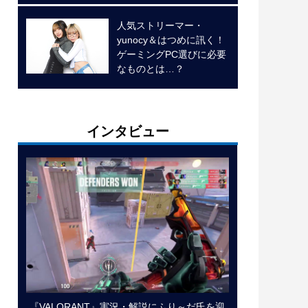
人気ストリーマー・
yunocy＆はつめに訊く！
ゲーミングPC選びに必要
なものとは…？
インタビュー
『VALORANT』実況・解説にふり～だ氏を迎