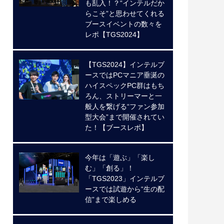
も乱入！？“インテルだか
らこそ”と思わせてくれる
ブースイベントの数々を
レポ【TGS2024】
【TGS2024】インテルブ
ースではPCマニア垂涎の
ハイスペックPC群はもち
ろん、ストリーマーと一
般人を繋げる“ファン参加
型大会”まで開催されてい
た！【ブースレポ】
今年は「遊ぶ」「楽し
む」「創る」！
「TGS2023」インテルブ
ースでは試遊から“生の配
信”まで楽しめる