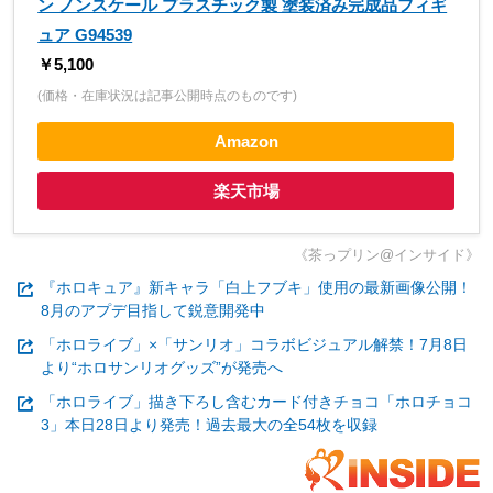
ン ノンスケール プラスチック製 塗装済み完成品フィギ
ュア G94539
￥5,100
(価格・在庫状況は記事公開時点のものです)
Amazon
楽天市場
《茶っプリン@インサイド》
『ホロキュア』新キャラ「白上フブキ」使用の最新画像公開！
8月のアプデ目指して鋭意開発中
「ホロライブ」×「サンリオ」コラボビジュアル解禁！7月8日
より“ホロサンリオグッズ”が発売へ
「ホロライブ」描き下ろし含むカード付きチョコ「ホロチョコ
3」本日28日より発売！過去最大の全54枚を収録