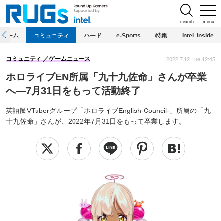
search
menu
ホーム
コミュニティ
ハード
e-Sports
特集
Intel Inside
2022.7.12 Tue 12:45
コミュニティ
ゲームニュース
ホロライブEN所属「九十九佐命」さんが卒業
へ―7月31日をもって活動終了
英語圏VTuberグループ「ホロライブEnglish-Council-」所属の「九
十九佐命」さんが、2022年7月31日をもって卒業します。