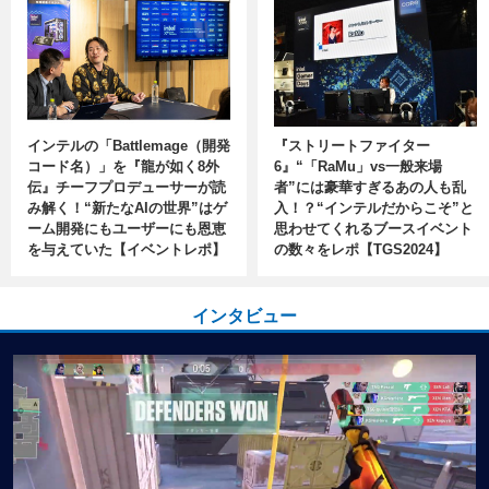
インテルの「Battlemage（開発
『ストリートファイター
コード名）」を『龍が如く8外
6』“「RaMu」vs一般来場
伝』チーフプロデューサーが読
者”には豪華すぎるあの人も乱
み解く！“新たなAIの世界”はゲ
入！？“インテルだからこそ”と
ーム開発にもユーザーにも恩恵
思わせてくれるブースイベント
を与えていた【イベントレポ】
の数々をレポ【TGS2024】
インタビュー