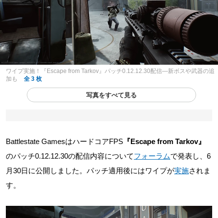
ワイプ実施！『Escape from Tarkov』パッチ0.12.12.30配信―新ボスや武器の追
加も
全 3 枚
写真をすべて見る
Battlestate GamesはハードコアFPS
『Escape from Tarkov』
のパッチ0.12.12.30の配信内容について
フォーラム
で発表し、6
月30日に公開しました。パッチ適用後にはワイプが
実施
されま
す。