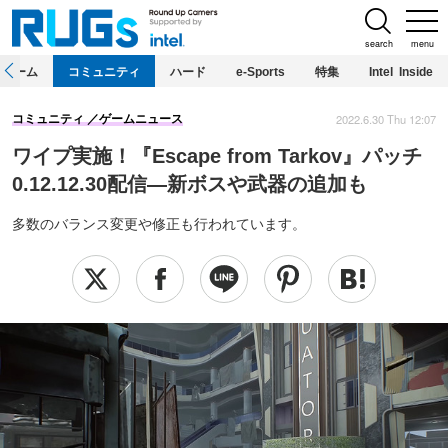
search
menu
ホーム
コミュニティ
ハード
e-Sports
特集
Intel Inside
2022.6.30 Thu 12:07
コミュニティ
ゲームニュース
ワイプ実施！『Escape from Tarkov』パッチ
0.12.12.30配信―新ボスや武器の追加も
多数のバランス変更や修正も行われています。