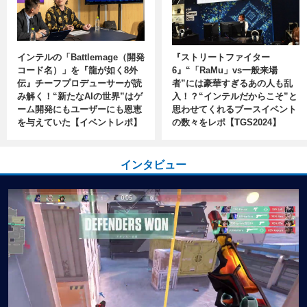
インテルの「Battlemage（開発
『ストリートファイター
コード名）」を『龍が如く8外
6』“「RaMu」vs一般来場
伝』チーフプロデューサーが読
者”には豪華すぎるあの人も乱
み解く！“新たなAIの世界”はゲ
入！？“インテルだからこそ”と
ーム開発にもユーザーにも恩恵
思わせてくれるブースイベント
を与えていた【イベントレポ】
の数々をレポ【TGS2024】
インタビュー