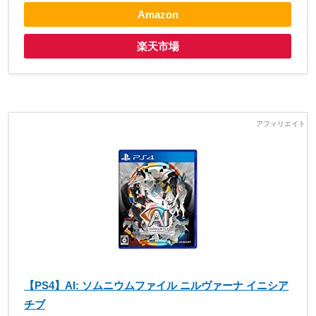
Amazon
楽天市場
【PS4】AI: ソムニウムファイル ニルヴァーナ イニシア
チブ