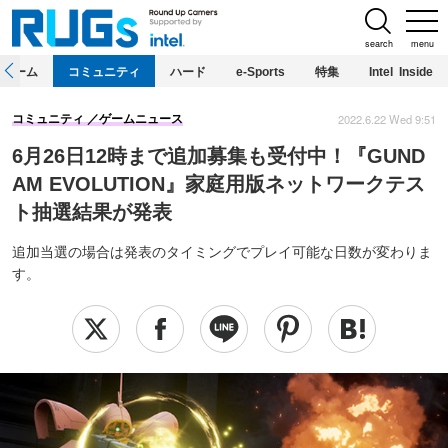
search
menu
ホーム
コミュニティ
ハード
e-Sports
特集
Intel Inside
2022.6.22 Wed 9:51
コミュニティ
ゲームニュース
6月26日12時まで追加募集も受付中！『GUND
AM EVOLUTION』家庭用版ネットワークテス
ト抽選結果が発表
追加当選の場合は発表のタイミングでプレイ可能な日数が変わりま
す。