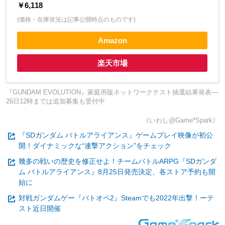
￥6,118
(価格・在庫状況は記事公開時点のものです)
Amazon
楽天市場
『GUNDAM EVOLUTION』家庭用版ネットワークテスト抽選結果発表―
26日12時までは追加募集も受付中
《いわし@Game*Spark》
『SDガンダム バトルアライアンス』ゲームプレイ映像が初公
開！ダイナミックな“連撃アクション”をチェック
幾多の戦いの歴史を修正せよ！チームバトルARPG『SDガンダ
ム バトルアライアンス』8月25日発売決定、各ストア予約も開
始に
対戦ガンダムゲー『バトオペ2』Steamでも2022年出撃！ーテ
スト近日開催