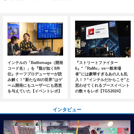
インテルの「Battlemage（開発
『ストリートファイター
コード名）」を『龍が如く8外
6』“「RaMu」vs一般来場
伝』チーフプロデューサーが読
者”には豪華すぎるあの人も乱
み解く！“新たなAIの世界”はゲ
入！？“インテルだからこそ”と
ーム開発にもユーザーにも恩恵
思わせてくれるブースイベント
を与えていた【イベントレポ】
の数々をレポ【TGS2024】
インタビュー