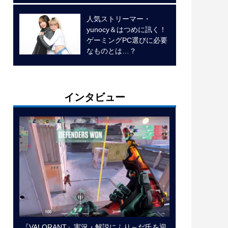
人気ストリーマー・
yunocy＆はつめに訊く！
ゲーミングPC選びに必要
なものとは…？
インタビュー
『VALORANT』実況・解説にふり～だ氏を迎