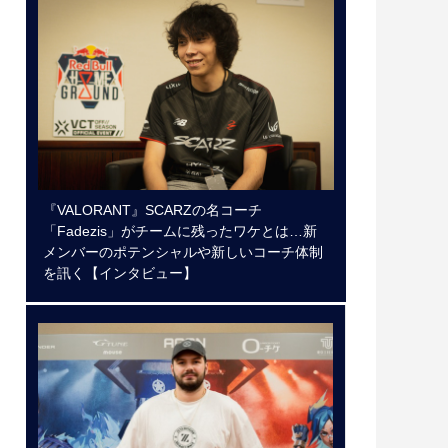
『VALORANT』SCARZの名コーチ
「Fadezis」がチームに残ったワケとは…新
メンバーのポテンシャルや新しいコーチ体制
を訊く【インタビュー】