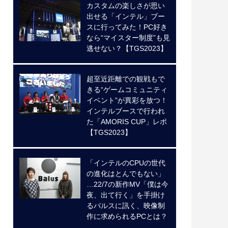
カスタムの楽しさが思い
出せる「インテル」ブー
スに行ってみた！PC好き
なら“マイスター制度”も見
逃せない？【TGS2023】
超至近距離での観戦もで
きる“ゲームコミュニティ
イベント”が異彩を放つ！
インテルブースで行われ
た「AMORIS CUP」レポ
【TGS2023】
「インテルのCPUの世代
の進化はとんでもない」
…22/7の新作MV「僕は今
夜、出て行く」を手掛け
るバルスに訊く、映像制
作に求められるPCとは？