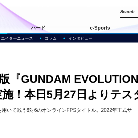
ハード
e-Sports
リエイターニュース
コラム
インタビュー
/XB1版『GUNDAM EVOL
実施！本日5月27日よりテ
用いて戦う6対6のオンラインFPSタイトル。2022年正式サ