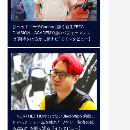
新ヘッドコーチCarlaoに訊く新生ZETA
DIVISION―ACADEMY組のパフォーマンス
は“期待をはるかに超えた”【インタビュー】
「NORTHEPTIONではないBlackWizを俯瞰し
たかった」チームを離れたワケと、後悔の残
る2023年を振り返る【インタビュー】