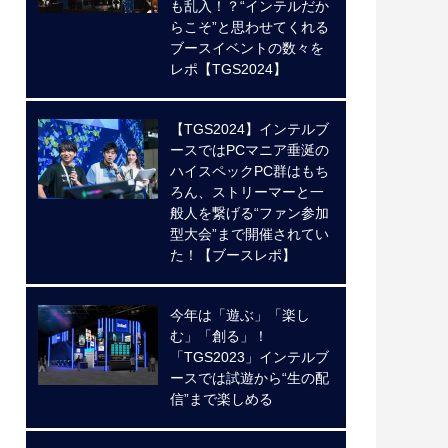
も乱入！？“インテルだか
らこそ”と思わせてくれる
ブースイベントの数々を
レポ【TGS2024】
【TGS2024】インテルブ
ースではPCマニア垂涎の
ハイスペックPC群はもち
ろん、ストリーマーと一
般人を繋げる“ファン参加
型大会”まで開催されてい
た！【ブースレポ】
今年は「遊ぶ」「楽し
む」「創る」！
「TGS2023」インテルブ
ースでは試遊から“生の配
信”まで楽しめる