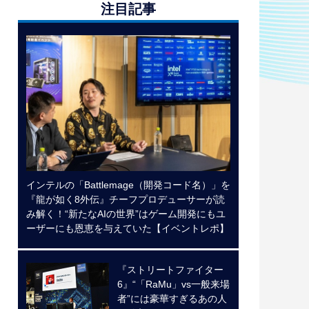
注目記事
インテルの「Battlemage（開発コード名）」を
『龍が如く8外伝』チーフプロデューサーが読
み解く！“新たなAIの世界”はゲーム開発にもユ
ーザーにも恩恵を与えていた【イベントレポ】
『ストリートファイター
6』“「RaMu」vs一般来場
者”には豪華すぎるあの人