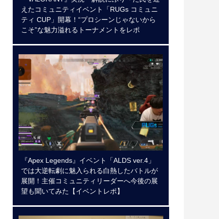
えたコミュニティイベント「RUGs コミュニ
ティ CUP」開幕！“プロシーンじゃないから
こそ”な魅力溢れるトーナメントをレポ
『Apex Legends』イベント「ALDS ver.4」
では大逆転劇に魅入られる白熱したバトルが
展開！主催コミュニティリーダーへ今後の展
望も聞いてみた【イベントレポ】